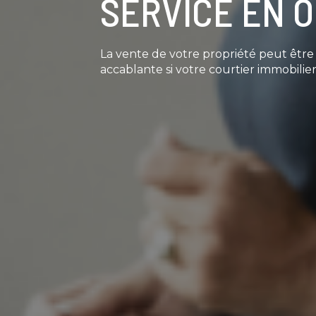
SERVICE EN 
La vente de votre propriété peut êtr
accablante si votre courtier immobilier 